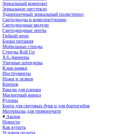
Зеркальный композит
Зеркальное оргстекло
Ударопрочный зеркальный полистирол
Светодиоды и комплектующие
Светодиодные модули
Светодиодные ленты
Гибкий неон
Блоки питания
Мобильные стенды
Стенды Roll Up
X/L-баннеры
Уличные штендеры
Клик-рамки
Инструменты
Ножи и лезвия
Крепеж
Ракели для пленки
Магнитный винил
Рулоны
Борта для световых букв и для бортогибов
Материалы для термопечати
Акции
Новости
Как купить
Условия оплаты