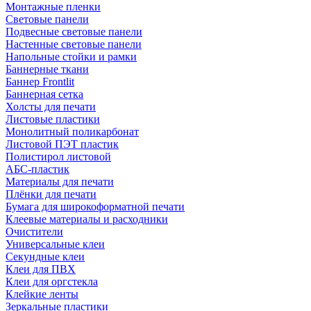
Монтажные пленки
Световые панели
Подвесные световые панели
Настенные световые панели
Напольные стойки и рамки
Баннерные ткани
Баннер Frontlit
Баннерная сетка
Холсты для печати
Листовые пластики
Монолитный поликарбонат
Листовой ПЭТ пластик
Полистирол листовой
АБС-пластик
Материалы для печати
Плёнки для печати
Бумага для широкоформатной печати
Клеевые материалы и расходники
Очистители
Универсальные клеи
Секундные клеи
Клеи для ПВХ
Клеи для оргстекла
Клейкие ленты
Зеркальные пластики