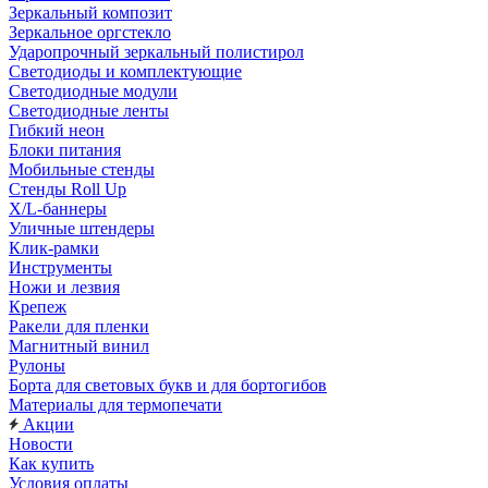
Зеркальный композит
Зеркальное оргстекло
Ударопрочный зеркальный полистирол
Светодиоды и комплектующие
Светодиодные модули
Светодиодные ленты
Гибкий неон
Блоки питания
Мобильные стенды
Стенды Roll Up
X/L-баннеры
Уличные штендеры
Клик-рамки
Инструменты
Ножи и лезвия
Крепеж
Ракели для пленки
Магнитный винил
Рулоны
Борта для световых букв и для бортогибов
Материалы для термопечати
Акции
Новости
Как купить
Условия оплаты