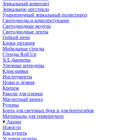
Зеркальный композит
Зеркальное оргстекло
Ударопрочный зеркальный полистирол
Светодиоды и комплектующие
Светодиодные модули
Светодиодные ленты
Гибкий неон
Блоки питания
Мобильные стенды
Стенды Roll Up
X/L-баннеры
Уличные штендеры
Клик-рамки
Инструменты
Ножи и лезвия
Крепеж
Ракели для пленки
Магнитный винил
Рулоны
Борта для световых букв и для бортогибов
Материалы для термопечати
Акции
Новости
Как купить
Условия оплаты