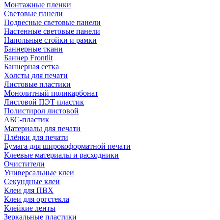
Монтажные пленки
Световые панели
Подвесные световые панели
Настенные световые панели
Напольные стойки и рамки
Баннерные ткани
Баннер Frontlit
Баннерная сетка
Холсты для печати
Листовые пластики
Монолитный поликарбонат
Листовой ПЭТ пластик
Полистирол листовой
АБС-пластик
Материалы для печати
Плёнки для печати
Бумага для широкоформатной печати
Клеевые материалы и расходники
Очистители
Универсальные клеи
Секундные клеи
Клеи для ПВХ
Клеи для оргстекла
Клейкие ленты
Зеркальные пластики