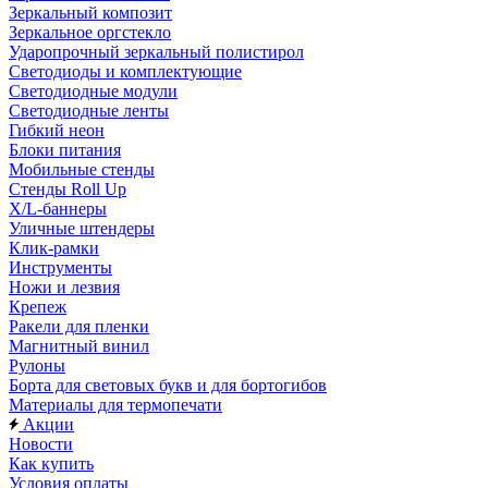
Зеркальный композит
Зеркальное оргстекло
Ударопрочный зеркальный полистирол
Светодиоды и комплектующие
Светодиодные модули
Светодиодные ленты
Гибкий неон
Блоки питания
Мобильные стенды
Стенды Roll Up
X/L-баннеры
Уличные штендеры
Клик-рамки
Инструменты
Ножи и лезвия
Крепеж
Ракели для пленки
Магнитный винил
Рулоны
Борта для световых букв и для бортогибов
Материалы для термопечати
Акции
Новости
Как купить
Условия оплаты