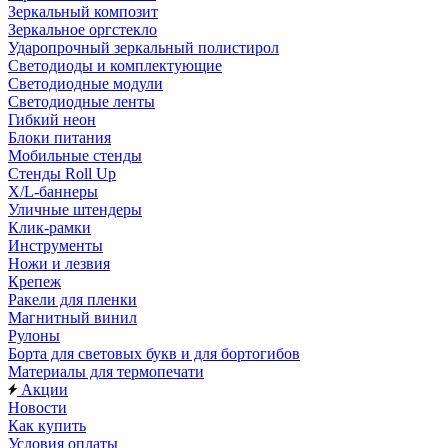
Зеркальный композит
Зеркальное оргстекло
Ударопрочный зеркальный полистирол
Светодиоды и комплектующие
Светодиодные модули
Светодиодные ленты
Гибкий неон
Блоки питания
Мобильные стенды
Стенды Roll Up
X/L-баннеры
Уличные штендеры
Клик-рамки
Инструменты
Ножи и лезвия
Крепеж
Ракели для пленки
Магнитный винил
Рулоны
Борта для световых букв и для бортогибов
Материалы для термопечати
Акции
Новости
Как купить
Условия оплаты