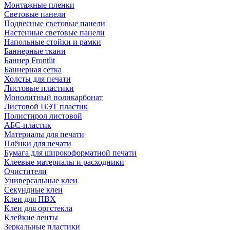
Монтажные пленки
Световые панели
Подвесные световые панели
Настенные световые панели
Напольные стойки и рамки
Баннерные ткани
Баннер Frontlit
Баннерная сетка
Холсты для печати
Листовые пластики
Монолитный поликарбонат
Листовой ПЭТ пластик
Полистирол листовой
АБС-пластик
Материалы для печати
Плёнки для печати
Бумага для широкоформатной печати
Клеевые материалы и расходники
Очистители
Универсальные клеи
Секундные клеи
Клеи для ПВХ
Клеи для оргстекла
Клейкие ленты
Зеркальные пластики