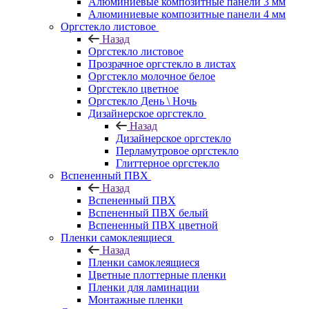
Алюминиевые композитные панели 3 мм
Алюминиевые композитные панели 4 мм
Оргстекло листовое
Назад
Оргстекло листовое
Прозрачное оргстекло в листах
Оргстекло молочное белое
Оргстекло цветное
Оргстекло День \ Ночь
Дизайнерское оргстекло
Назад
Дизайнерское оргстекло
Перламутровое оргстекло
Глиттерное оргстекло
Вспененный ПВХ
Назад
Вспененный ПВХ
Вспененный ПВХ белый
Вспененный ПВХ цветной
Пленки самоклеящиеся
Назад
Пленки самоклеящиеся
Цветные плоттерные пленки
Пленки для ламинации
Монтажные пленки