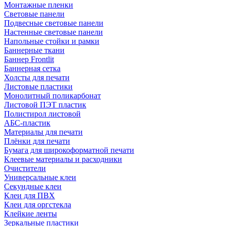
Монтажные пленки
Световые панели
Подвесные световые панели
Настенные световые панели
Напольные стойки и рамки
Баннерные ткани
Баннер Frontlit
Баннерная сетка
Холсты для печати
Листовые пластики
Монолитный поликарбонат
Листовой ПЭТ пластик
Полистирол листовой
АБС-пластик
Материалы для печати
Плёнки для печати
Бумага для широкоформатной печати
Клеевые материалы и расходники
Очистители
Универсальные клеи
Секундные клеи
Клеи для ПВХ
Клеи для оргстекла
Клейкие ленты
Зеркальные пластики