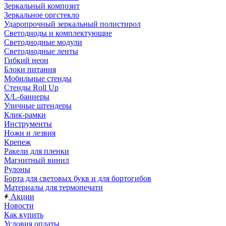
Зеркальный композит
Зеркальное оргстекло
Ударопрочный зеркальный полистирол
Светодиоды и комплектующие
Светодиодные модули
Светодиодные ленты
Гибкий неон
Блоки питания
Мобильные стенды
Стенды Roll Up
X/L-баннеры
Уличные штендеры
Клик-рамки
Инструменты
Ножи и лезвия
Крепеж
Ракели для пленки
Магнитный винил
Рулоны
Борта для световых букв и для бортогибов
Материалы для термопечати
Акции
Новости
Как купить
Условия оплаты