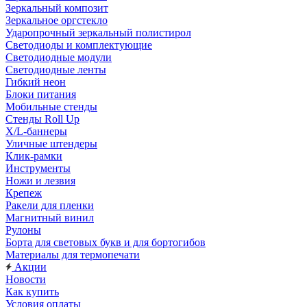
Зеркальный композит
Зеркальное оргстекло
Ударопрочный зеркальный полистирол
Светодиоды и комплектующие
Светодиодные модули
Светодиодные ленты
Гибкий неон
Блоки питания
Мобильные стенды
Стенды Roll Up
X/L-баннеры
Уличные штендеры
Клик-рамки
Инструменты
Ножи и лезвия
Крепеж
Ракели для пленки
Магнитный винил
Рулоны
Борта для световых букв и для бортогибов
Материалы для термопечати
Акции
Новости
Как купить
Условия оплаты