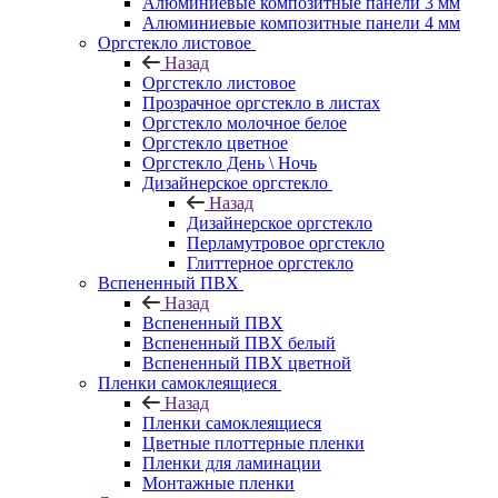
Алюминиевые композитные панели 3 мм
Алюминиевые композитные панели 4 мм
Оргстекло листовое
Назад
Оргстекло листовое
Прозрачное оргстекло в листах
Оргстекло молочное белое
Оргстекло цветное
Оргстекло День \ Ночь
Дизайнерское оргстекло
Назад
Дизайнерское оргстекло
Перламутровое оргстекло
Глиттерное оргстекло
Вспененный ПВХ
Назад
Вспененный ПВХ
Вспененный ПВХ белый
Вспененный ПВХ цветной
Пленки самоклеящиеся
Назад
Пленки самоклеящиеся
Цветные плоттерные пленки
Пленки для ламинации
Монтажные пленки