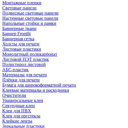
Монтажные пленки
Световые панели
Подвесные световые панели
Настенные световые панели
Напольные стойки и рамки
Баннерные ткани
Баннер Frontlit
Баннерная сетка
Холсты для печати
Листовые пластики
Монолитный поликарбонат
Листовой ПЭТ пластик
Полистирол листовой
АБС-пластик
Материалы для печати
Плёнки для печати
Бумага для широкоформатной печати
Клеевые материалы и расходники
Очистители
Универсальные клеи
Секундные клеи
Клеи для ПВХ
Клеи для оргстекла
Клейкие ленты
Зеркальные пластики