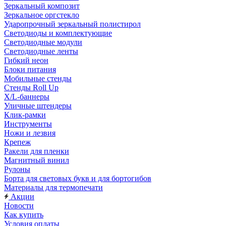
Зеркальный композит
Зеркальное оргстекло
Ударопрочный зеркальный полистирол
Светодиоды и комплектующие
Светодиодные модули
Светодиодные ленты
Гибкий неон
Блоки питания
Мобильные стенды
Стенды Roll Up
X/L-баннеры
Уличные штендеры
Клик-рамки
Инструменты
Ножи и лезвия
Крепеж
Ракели для пленки
Магнитный винил
Рулоны
Борта для световых букв и для бортогибов
Материалы для термопечати
Акции
Новости
Как купить
Условия оплаты