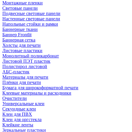
Монтажные пленки
Световые панели
Подвесные световые панели
Настенные световые панели
Напольные стойки и рамки
Баннерные ткани
Баннер Frontlit
Баннерная сетка
Холсты для печати
Листовые пластики
Монолитный поликарбонат
Листовой ПЭТ пластик
Полистирол листовой
АБС-пластик
Материалы для печати
Плёнки для печати
Бумага для широкоформатной печати
Клеевые материалы и расходники
Очистители
Универсальные клеи
Секундные клеи
Клеи для ПВХ
Клеи для оргстекла
Клейкие ленты
Зеркальные пластики