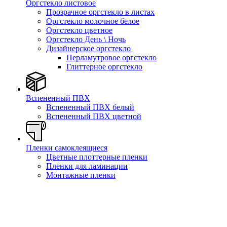
Оргстекло листовое
Прозрачное оргстекло в листах
Оргстекло молочное белое
Оргстекло цветное
Оргстекло День \ Ночь
Дизайнерское оргстекло
Перламутровое оргстекло
Глиттерное оргстекло
Вспененный ПВХ
Вспененный ПВХ белый
Вспененный ПВХ цветной
Пленки самоклеящиеся
Цветные плоттерные пленки
Пленки для ламинации
Монтажные пленки