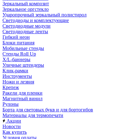
Зеркальный композит
Зеркальное оргстекло
Ударопрочный зеркальный полистирол
Светодиоды и комплектующие
Светодиодные модули
Светодиодные ленты
Гибкий неон
Блоки питания
Мобильные стенды
Стенды Roll Up
X/L-баннеры
Уличные штендеры
Клик-рамки
Инструменты
Ножи и лезвия
Крепеж
Ракели для пленки
Магнитный винил
Рулоны
Борта для световых букв и для бортогибов
Материалы для термопечати
Акции
Новости
Как купить
Условия оплаты