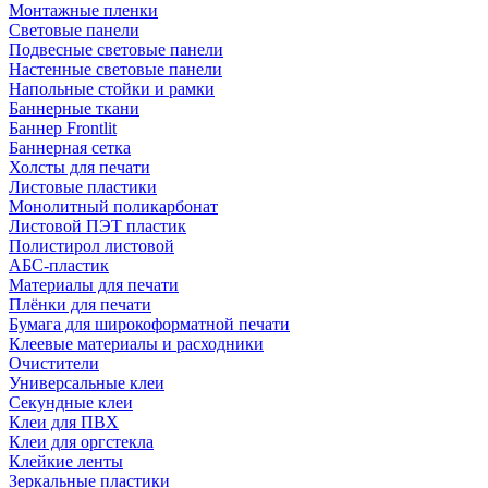
Монтажные пленки
Световые панели
Подвесные световые панели
Настенные световые панели
Напольные стойки и рамки
Баннерные ткани
Баннер Frontlit
Баннерная сетка
Холсты для печати
Листовые пластики
Монолитный поликарбонат
Листовой ПЭТ пластик
Полистирол листовой
АБС-пластик
Материалы для печати
Плёнки для печати
Бумага для широкоформатной печати
Клеевые материалы и расходники
Очистители
Универсальные клеи
Секундные клеи
Клеи для ПВХ
Клеи для оргстекла
Клейкие ленты
Зеркальные пластики