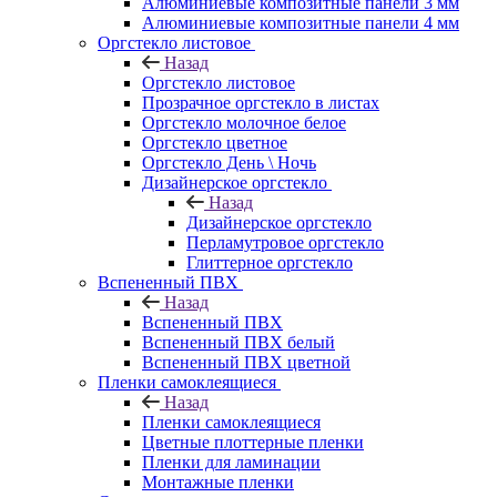
Алюминиевые композитные панели 3 мм
Алюминиевые композитные панели 4 мм
Оргстекло листовое
Назад
Оргстекло листовое
Прозрачное оргстекло в листах
Оргстекло молочное белое
Оргстекло цветное
Оргстекло День \ Ночь
Дизайнерское оргстекло
Назад
Дизайнерское оргстекло
Перламутровое оргстекло
Глиттерное оргстекло
Вспененный ПВХ
Назад
Вспененный ПВХ
Вспененный ПВХ белый
Вспененный ПВХ цветной
Пленки самоклеящиеся
Назад
Пленки самоклеящиеся
Цветные плоттерные пленки
Пленки для ламинации
Монтажные пленки