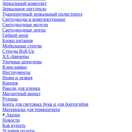
Зеркальный композит
Зеркальное оргстекло
Ударопрочный зеркальный полистирол
Светодиоды и комплектующие
Светодиодные модули
Светодиодные ленты
Гибкий неон
Блоки питания
Мобильные стенды
Стенды Roll Up
X/L-баннеры
Уличные штендеры
Клик-рамки
Инструменты
Ножи и лезвия
Крепеж
Ракели для пленки
Магнитный винил
Рулоны
Борта для световых букв и для бортогибов
Материалы для термопечати
Акции
Новости
Как купить
Условия оплаты