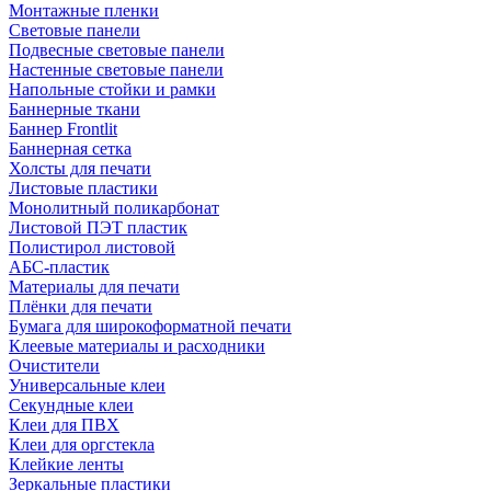
Монтажные пленки
Световые панели
Подвесные световые панели
Настенные световые панели
Напольные стойки и рамки
Баннерные ткани
Баннер Frontlit
Баннерная сетка
Холсты для печати
Листовые пластики
Монолитный поликарбонат
Листовой ПЭТ пластик
Полистирол листовой
АБС-пластик
Материалы для печати
Плёнки для печати
Бумага для широкоформатной печати
Клеевые материалы и расходники
Очистители
Универсальные клеи
Секундные клеи
Клеи для ПВХ
Клеи для оргстекла
Клейкие ленты
Зеркальные пластики