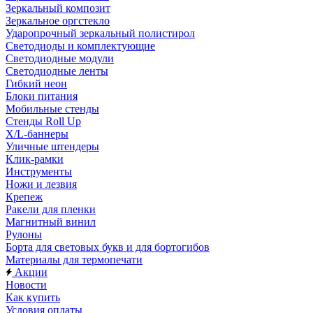
Зеркальный композит
Зеркальное оргстекло
Ударопрочный зеркальный полистирол
Светодиоды и комплектующие
Светодиодные модули
Светодиодные ленты
Гибкий неон
Блоки питания
Мобильные стенды
Стенды Roll Up
X/L-баннеры
Уличные штендеры
Клик-рамки
Инструменты
Ножи и лезвия
Крепеж
Ракели для пленки
Магнитный винил
Рулоны
Борта для световых букв и для бортогибов
Материалы для термопечати
Акции
Новости
Как купить
Условия оплаты