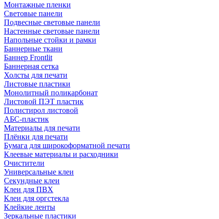
Монтажные пленки
Световые панели
Подвесные световые панели
Настенные световые панели
Напольные стойки и рамки
Баннерные ткани
Баннер Frontlit
Баннерная сетка
Холсты для печати
Листовые пластики
Монолитный поликарбонат
Листовой ПЭТ пластик
Полистирол листовой
АБС-пластик
Материалы для печати
Плёнки для печати
Бумага для широкоформатной печати
Клеевые материалы и расходники
Очистители
Универсальные клеи
Секундные клеи
Клеи для ПВХ
Клеи для оргстекла
Клейкие ленты
Зеркальные пластики