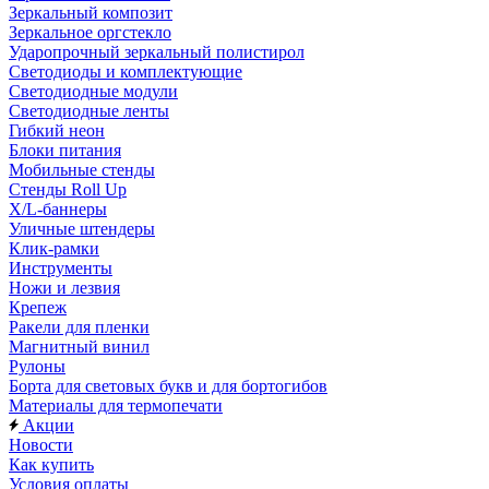
Зеркальный композит
Зеркальное оргстекло
Ударопрочный зеркальный полистирол
Светодиоды и комплектующие
Светодиодные модули
Светодиодные ленты
Гибкий неон
Блоки питания
Мобильные стенды
Стенды Roll Up
X/L-баннеры
Уличные штендеры
Клик-рамки
Инструменты
Ножи и лезвия
Крепеж
Ракели для пленки
Магнитный винил
Рулоны
Борта для световых букв и для бортогибов
Материалы для термопечати
Акции
Новости
Как купить
Условия оплаты