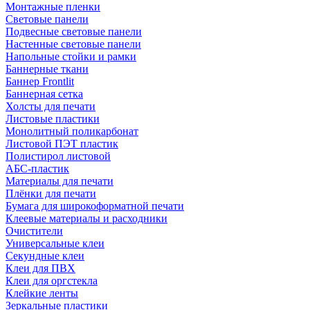
Монтажные пленки
Световые панели
Подвесные световые панели
Настенные световые панели
Напольные стойки и рамки
Баннерные ткани
Баннер Frontlit
Баннерная сетка
Холсты для печати
Листовые пластики
Монолитный поликарбонат
Листовой ПЭТ пластик
Полистирол листовой
АБС-пластик
Материалы для печати
Плёнки для печати
Бумага для широкоформатной печати
Клеевые материалы и расходники
Очистители
Универсальные клеи
Секундные клеи
Клеи для ПВХ
Клеи для оргстекла
Клейкие ленты
Зеркальные пластики