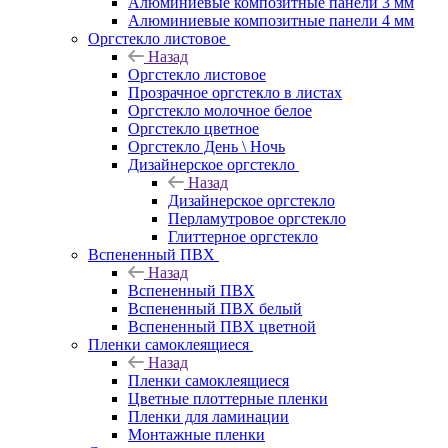
Алюминиевые композитные панели 3 мм
Алюминиевые композитные панели 4 мм
Оргстекло листовое
Назад
Оргстекло листовое
Прозрачное оргстекло в листах
Оргстекло молочное белое
Оргстекло цветное
Оргстекло День \ Ночь
Дизайнерское оргстекло
Назад
Дизайнерское оргстекло
Перламутровое оргстекло
Глиттерное оргстекло
Вспененный ПВХ
Назад
Вспененный ПВХ
Вспененный ПВХ белый
Вспененный ПВХ цветной
Пленки самоклеящиеся
Назад
Пленки самоклеящиеся
Цветные плоттерные пленки
Пленки для ламинации
Монтажные пленки