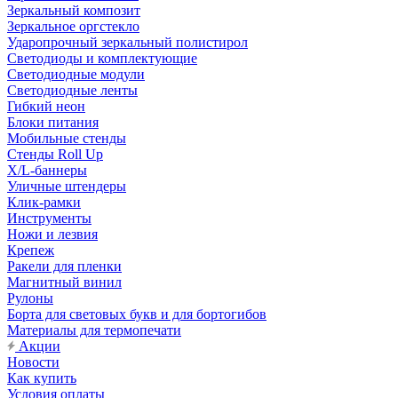
Зеркальный композит
Зеркальное оргстекло
Ударопрочный зеркальный полистирол
Светодиоды и комплектующие
Светодиодные модули
Светодиодные ленты
Гибкий неон
Блоки питания
Мобильные стенды
Стенды Roll Up
X/L-баннеры
Уличные штендеры
Клик-рамки
Инструменты
Ножи и лезвия
Крепеж
Ракели для пленки
Магнитный винил
Рулоны
Борта для световых букв и для бортогибов
Материалы для термопечати
Акции
Новости
Как купить
Условия оплаты