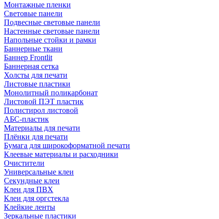
Монтажные пленки
Световые панели
Подвесные световые панели
Настенные световые панели
Напольные стойки и рамки
Баннерные ткани
Баннер Frontlit
Баннерная сетка
Холсты для печати
Листовые пластики
Монолитный поликарбонат
Листовой ПЭТ пластик
Полистирол листовой
АБС-пластик
Материалы для печати
Плёнки для печати
Бумага для широкоформатной печати
Клеевые материалы и расходники
Очистители
Универсальные клеи
Секундные клеи
Клеи для ПВХ
Клеи для оргстекла
Клейкие ленты
Зеркальные пластики